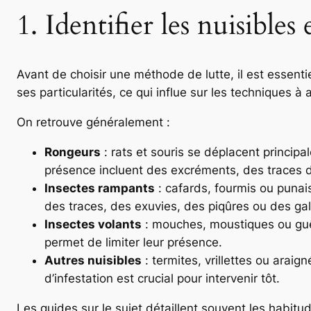
1. Identifier les nuisibl
Avant de choisir une méthode de lutte, il est essen
ses particularités, ce qui influe sur les techniques à 
On retrouve généralement :
Rongeurs
: rats et souris se déplacent principa
présence incluent des excréments, des traces d
Insectes rampants
: cafards, fourmis ou punais
des traces, des exuvies, des piqûres ou des gale
Insectes volants
: mouches, moustiques ou guêpe
permet de limiter leur présence.
Autres nuisibles
: termites, vrillettes ou arai
d’infestation est crucial pour intervenir tôt.
Les guides sur le sujet détaillent souvent les habitu