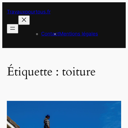
Aller
Travauxpourtous.fr
au
contenu
Contact
Mentions légales
Étiquette :
toiture